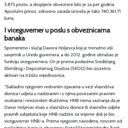
5.875 posto, a dospijeće obveznice bilo je za pet godina.
Apsolutni prinos, odnosno zarada iznosila je tako 740.361,71
kuna.
I viceguverner u poslu s obveznicama
banaka
Spomenimo i slučaj Davora Holjevca koji je trenutno viši
savjetnik u Uredu guvernera, a do 2012. godine obnašao je
funkciju viceguvernera. On je prema podacima Središnjeg
Klirinškog i Depozitarnog Društva (SKDD) bio izuzetno
aktivan na tržištu vrijednosnica.
“Sukladno njegovim redovnim izjavama u vezi vlasništva
dionica i udjela u nadziranim i s njima povezanim pravnim
osobama i revizorskim društvima, HNB nema saznanja da je
Davor Holjevac imao u vlasništvu dionice ili vlasničke udjele
pravnih subjekata koje HNB nadzire za vrijeme dok je bio
viceguverner HNB-a. Prema njegovim navodima, novcem od
nasljedstva kupio je obveznicu Erste&Steiermärkische Bank