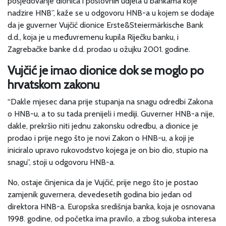
posjedovanje dionica i poslovnih udjela u bankama koje
nadzire HNB”, kaže se u odgovoru HNB-a u kojem se dodaje
da je guverner Vujčić dionice Erste&Steiermärkische Bank
d.d., koja je u međuvremenu kupila Riječku banku, i
Zagrebačke banke d.d. prodao u ožujku 2001. godine.
Vujčić je imao dionice dok se moglo po
hrvatskom zakonu
“Dakle mjesec dana prije stupanja na snagu odredbi Zakona
o HNB-u, a to su tada prenijeli i mediji. Guverner HNB-a nije,
dakle, prekršio niti jednu zakonsku odredbu, a dionice je
prodao i prije nego što je novi Zakon o HNB-u, a koji je
iniciralo upravo rukovodstvo kojega je on bio dio, stupio na
snagu”, stoji u odgovoru HNB-a.
No, ostaje činjenica da je Vujčić, prije nego što je postao
zamjenik guvernera, devedesetih godina bio jedan od
direktora HNB-a. Europska središnja banka, koja je osnovana
1998. godine, od početka ima pravilo, a zbog sukoba interesa