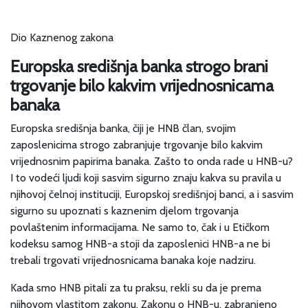
Dio Kaznenog zakona
Europska središnja banka strogo brani
trgovanje bilo kakvim vrijednosnicama
banaka
Europska središnja banka, čiji je HNB član, svojim
zaposlenicima strogo zabranjuje trgovanje bilo kakvim
vrijednosnim papirima banaka. Zašto to onda rade u HNB-u?
I to vodeći ljudi koji sasvim sigurno znaju kakva su pravila u
njihovoj čelnoj instituciji, Europskoj središnjoj banci, a i sasvim
sigurno su upoznati s kaznenim djelom trgovanja
povlaštenim informacijama. Ne samo to, čak i u Etičkom
kodeksu samog HNB-a stoji da zaposlenici HNB-a ne bi
trebali trgovati vrijednosnicama banaka koje nadziru.
Kada smo HNB pitali za tu praksu, rekli su da je prema
njihovom vlastitom zakonu, Zakonu o HNB-u, zabranjeno