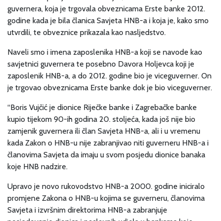
guvernera, koja je trgovala obveznicama Erste banke 2012.
godine kada je bila članica Savjeta HNB-a i koja je, kako smo
utvrdili, te obveznice prikazala kao nasljedstvo.
Naveli smo i imena zaposlenika HNB-a koji se navode kao
savjetnici guvernera te posebno Davora Holjevca koji je
zaposlenik HNB-a, a do 2012. godine bio je viceguverner. On
je trgovao obveznicama Erste banke dok je bio viceguverner.
“Boris Vujčić je dionice Riječke banke i Zagrebačke banke
kupio tijekom 90-ih godina 20. stoljeća, kada još nije bio
zamjenik guvernera ili član Savjeta HNB-a, ali i u vremenu
kada Zakon o HNB-u nije zabranjivao niti guverneru HNB-a i
članovima Savjeta da imaju u svom posjedu dionice banaka
koje HNB nadzire.
Upravo je novo rukovodstvo HNB-a 2000. godine iniciralo
promjene Zakona o HNB-u kojima se guverneru, članovima
Savjeta i izvršnim direktorima HNB-a zabranjuje