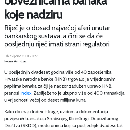
obveznicama banaka
koje nadziru
Riječ je o dosad najvećoj aferi unutar
bankarskog sustava, a čini se da će
posljednju riječ imati strani regulatori
Objavljeno 11.01.2022
Ivona Amidžić
U posljednjih dvadeset godina više od 40 zaposlenika
Hrvatske narodne banke (HNB) trgovalo je vrijednosnim
papirima banaka za čiji je nadzor zadužen upravo HNB,
prenosi
Index
. Zabilježeno je ukupno više od 400 transakcija
u vrijednosti većoj od deset milijuna kuna.
Kako doznaju Index Istrage, uvidom u dokumentaciju
povijesnih transakcija Središnjeg Klirinškog i Depozitarnog
Društva (SKDD), među onima koji su posljednjih dvadesetak