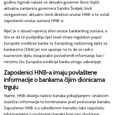
godina trgovali nalaze se aktualni guverner Boris Vujčić,
aktualna zamjenica guvernera Sandra Švaljek, bivši
viceguverneri, aktualni i bivši direktori unutar HNB-a te ostali
zaposlenici unutar sustava HNB-a.
Riječ je o dosad najvećoj aferi unutar bankarskog sustava, a
čini se da će posljednju riječ imati strani regulatori poput
Europske središnje banke te Europskog nadzornog tijela za
bankarstvo (EBA) jer sve upućuje na to da se radi o
kaznenom djelu zlouporabe povlaštenih informacija, kao i
nečemu što Europska središnja banka strogo zabranjuje.
Zaposlenici HNB-a imaju povlaštene
informacije o bankama čijim dionicama
trguju
Naime, HNB obavlja nadzor banaka prikupljanjem i analizom
izvješća i informacija te kontinuirano prati poslovanje banaka.
Zaposlenici HNB-a u određenom trenutku tako raspolažu
informacijama o poslovanju banaka koje nisu dostupne