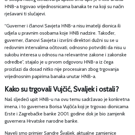
HNB-a trgovao vrijednosnicama banaka te na koji su način
rješavani ti slučajevi.
“Guverner i članovi Savjeta HNB-a nisu imatelji dionica ili
udjela u pravnim osobama koje HNB nadzire. Također,
guverner, članovi Savjeta i izvršni direktori dužni su se u
redovnim intervalima očitovati, odnosno potvrditi da nisu u
sukobu interesa u odnosu na relevantne zakone i zakonske
odredbe”, stajalo je u prvom odgovoru HNB-a iz čega
proizlazi da dosad nitko nije procesuiran zbog trgovanja
vrijednosnim papirima banaka unutar HNB-a.
Kako su trgovali Vujčić, Švaljek i ostali?
Naš sljedeći upit HNB-u na ovu temu sadržavao je konkretna
imena, i to guvernera Borisa Vujčića koji je trgovao dionicama
Erste i Zagrebačke banke 2001. godine dok je bio zamjenik
guvernera Hrvatske narodne banke.
Naveli smo primjer Sandre Švaljek, aktualne zamjenice