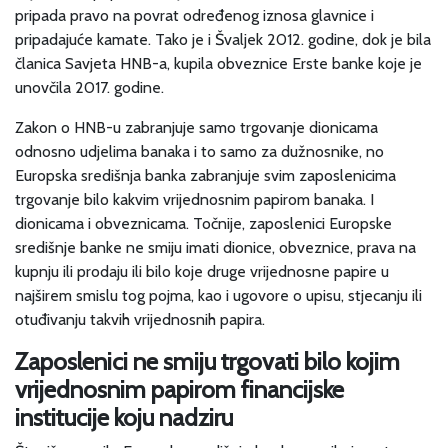
pripada pravo na povrat određenog iznosa glavnice i
pripadajuće kamate. Tako je i Švaljek 2012. godine, dok je bila
članica Savjeta HNB-a, kupila obveznice Erste banke koje je
unovčila 2017. godine.
Zakon o HNB-u zabranjuje samo trgovanje dionicama
odnosno udjelima banaka i to samo za dužnosnike, no
Europska središnja banka zabranjuje svim zaposlenicima
trgovanje bilo kakvim vrijednosnim papirom banaka. I
dionicama i obveznicama. Točnije, zaposlenici Europske
središnje banke ne smiju imati dionice, obveznice, prava na
kupnju ili prodaju ili bilo koje druge vrijednosne papire u
najširem smislu tog pojma, kao i ugovore o upisu, stjecanju ili
otuđivanju takvih vrijednosnih papira.
Zaposlenici ne smiju trgovati bilo kojim
vrijednosnim papirom financijske
institucije koju nadziru