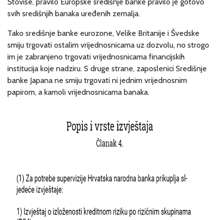
Štoviše, pravilo Europske središnje banke pravilo je gotovo
svih središnjih banaka uređenih zemalja.
Tako središnje banke eurozone, Velike Britanije i Švedske
smiju trgovati ostalim vrijednosnicama uz dozvolu, no strogo
im je zabranjeno trgovati vrijednosnicama financijskih
institucija koje nadziru. S druge strane, zaposlenici Središnje
banke Japana ne smiju trgovati ni jednim vrijednosnim
papirom, a kamoli vrijednosnicama banaka.