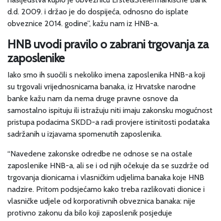
d.d. 2009. i držao je do dospijeća, odnosno do isplate
obveznice 2014. godine”, kažu nam iz HNB-a.
HNB uvodi pravilo o zabrani trgovanja za
zaposlenike
Iako smo ih suočili s nekoliko imena zaposlenika HNB-a koji
su trgovali vrijednosnicama banaka, iz Hrvatske narodne
banke kažu nam da nema druge pravne osnove da
samostalno ispituju ili istražuju niti imaju zakonsku mogućnost
pristupa podacima SKDD-a radi provjere istinitosti podataka
sadržanih u izjavama spomenutih zaposlenika.
“Navedene zakonske odredbe ne odnose se na ostale
zaposlenike HNB-a, ali se i od njih očekuje da se suzdrže od
trgovanja dionicama i vlasničkim udjelima banaka koje HNB
nadzire. Pritom podsjećamo kako treba razlikovati dionice i
vlasničke udjele od korporativnih obveznica banaka: nije
protivno zakonu da bilo koji zaposlenik posjeduje