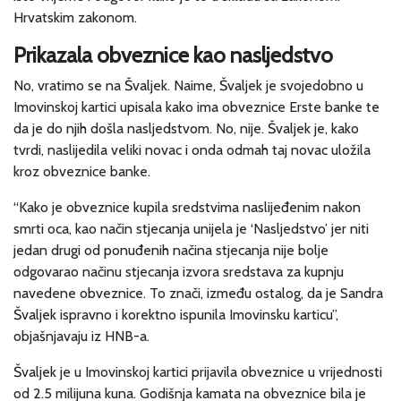
Hrvatskim zakonom.
Prikazala obveznice kao nasljedstvo
No, vratimo se na Švaljek. Naime, Švaljek je svojedobno u
Imovinskoj kartici upisala kako ima obveznice Erste banke te
da je do njih došla nasljedstvom. No, nije. Švaljek je, kako
tvrdi, naslijedila veliki novac i onda odmah taj novac uložila
kroz obveznice banke.
“Kako je obveznice kupila sredstvima naslijeđenim nakon
smrti oca, kao način stjecanja unijela je ‘Nasljedstvo’ jer niti
jedan drugi od ponuđenih načina stjecanja nije bolje
odgovarao načinu stjecanja izvora sredstava za kupnju
navedene obveznice. To znači, između ostalog, da je Sandra
Švaljek ispravno i korektno ispunila Imovinsku karticu”,
objašnjavaju iz HNB-a.
Švaljek je u Imovinskoj kartici prijavila obveznice u vrijednosti
od 2.5 milijuna kuna. Godišnja kamata na obveznice bila je