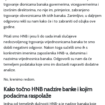
trgovanje dionicama banaka guvernerima, viceguvernerima i
izvršnim direktorima, no nije im, primjerice, zabranjeno
trgovanje obveznicama tih istih banaka. Zanimljivo, u daljnjem
odgovoru rekli su nam kako će i to zabraniti od ožujka ove
godine.
Pitali smo HNB i jesu li do sada imali slučajeve
nedozvoljenog trgovanja vrijednosnicama banaka te smo
dobili negativni odgovor. Nakon toga sučelili smo ih s
konkretnim imenima zaposlenika HNB-a, datumima i
nazivima vrijednosnica banaka. Odgovorili su nam da će
temeljem podataka koje smo im dostavili napraviti dodatne
analize.
No, krenimo redom.
Kako točno HNB nadzire banke i kojim
podacima raspolaže
Jedna od temeljnih dužnosti HNB-a je nadzor banaka koje