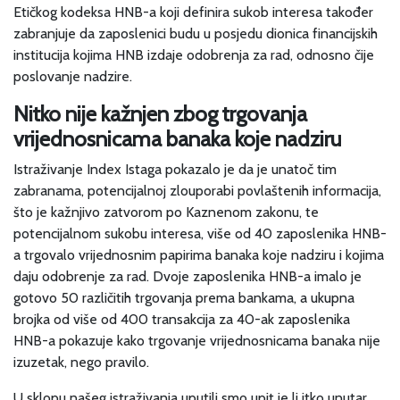
Etičkog kodeksa HNB-a koji definira sukob interesa također
zabranjuje da zaposlenici budu u posjedu dionica financijskih
institucija kojima HNB izdaje odobrenja za rad, odnosno čije
poslovanje nadzire.
Nitko nije kažnjen zbog trgovanja
vrijednosnicama banaka koje nadziru
Istraživanje Index Istaga pokazalo je da je unatoč tim
zabranama, potencijalnoj zlouporabi povlaštenih informacija,
što je kažnjivo zatvorom po Kaznenom zakonu, te
potencijalnom sukobu interesa, više od 40 zaposlenika HNB-
a trgovalo vrijednosnim papirima banaka koje nadziru i kojima
daju odobrenje za rad. Dvoje zaposlenika HNB-a imalo je
gotovo 50 različitih trgovanja prema bankama, a ukupna
brojka od više od 400 transakcija za 40-ak zaposlenika
HNB-a pokazuje kako trgovanje vrijednosnicama banaka nije
izuzetak, nego pravilo.
U sklopu našeg istraživanja uputili smo upit je li itko unutar