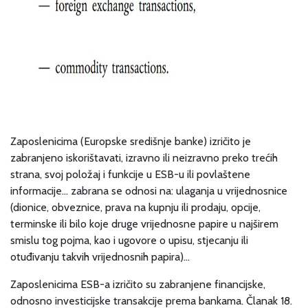
Zaposlenicima (Europske središnje banke) izričito je
zabranjeno iskorištavati, izravno ili neizravno preko trećih
strana, svoj položaj i funkcije u ESB-u ili povlaštene
informacije… zabrana se odnosi na: ulaganja u vrijednosnice
(dionice, obveznice, prava na kupnju ili prodaju, opcije,
terminske ili bilo koje druge vrijednosne papire u najširem
smislu tog pojma, kao i ugovore o upisu, stjecanju ili
otuđivanju takvih vrijednosnih papira)…
Zaposlenicima ESB-a izričito su zabranjene financijske,
odnosno investicijske transakcije prema bankama. Članak 18.