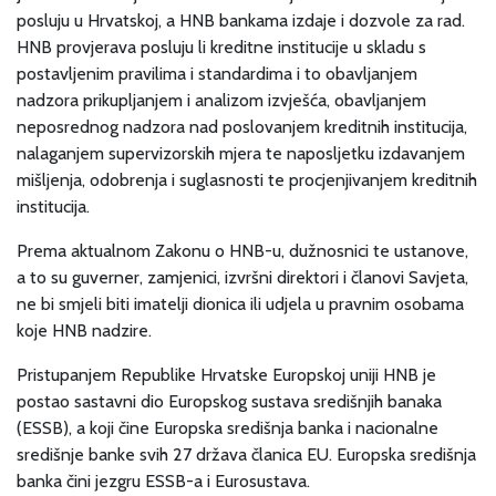
posluju u Hrvatskoj, a HNB bankama izdaje i dozvole za rad.
HNB provjerava posluju li kreditne institucije u skladu s
postavljenim pravilima i standardima i to obavljanjem
nadzora prikupljanjem i analizom izvješća, obavljanjem
neposrednog nadzora nad poslovanjem kreditnih institucija,
nalaganjem supervizorskih mjera te naposljetku izdavanjem
mišljenja, odobrenja i suglasnosti te procjenjivanjem kreditnih
institucija.
Prema aktualnom Zakonu o HNB-u, dužnosnici te ustanove,
a to su guverner, zamjenici, izvršni direktori i članovi Savjeta,
ne bi smjeli biti imatelji dionica ili udjela u pravnim osobama
koje HNB nadzire.
Pristupanjem Republike Hrvatske Europskoj uniji HNB je
postao sastavni dio Europskog sustava središnjih banaka
(ESSB), a koji čine Europska središnja banka i nacionalne
središnje banke svih 27 država članica EU. Europska središnja
banka čini jezgru ESSB-a i Eurosustava.