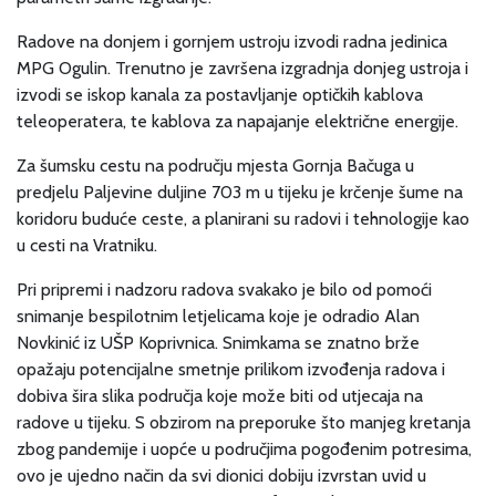
Radove na donjem i gornjem ustroju izvodi radna jedinica
MPG Ogulin. Trenutno je završena izgradnja donjeg ustroja i
izvodi se iskop kanala za postavljanje optičkih kablova
teleoperatera, te kablova za napajanje električne energije.
Za šumsku cestu na području mjesta Gornja Bačuga u
predjelu Paljevine duljine 703 m u tijeku je krčenje šume na
koridoru buduće ceste, a planirani su radovi i tehnologije kao
u cesti na Vratniku.
Pri pripremi i nadzoru radova svakako je bilo od pomoći
snimanje bespilotnim letjelicama koje je odradio Alan
Novkinić iz UŠP Koprivnica. Snimkama se znatno brže
opažaju potencijalne smetnje prilikom izvođenja radova i
dobiva šira slika područja koje može biti od utjecaja na
radove u tijeku. S obzirom na preporuke što manjeg kretanja
zbog pandemije i uopće u područjima pogođenim potresima,
ovo je ujedno način da svi dionici dobiju izvrstan uvid u