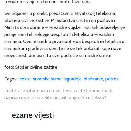
trenutno stanje na terenu i prate faze rada.
Svi uključeni u projekt, predstavnici Hrvatskog telekoma,
Stožera civilne zaštite, Ministarstva unutarnjih poslova i
Ministarstva obrane – Hrvatske vojske, nisu krili oduševljenje
primjenom tehnologije bespilotnih letjelica u Hrvatskim
šumama. Ovo je ujedno prva upotreba bespilotnih letjelica u
šumarskom građevinarstvu te će se tek pokazati koje nove
mogućnosti donosi u to uže područje šumarske struke.
foto: Stožer civilne zaštite
Tagovi:
ceste
,
hrvatske šume
,
izgradnja
,
planiranje
,
potres
,
Imate više informacija o ovoj temi, želite li komentirati,
napisati reakciju ili želite prijaviti pogrešku u tekstu?
Vezane vijesti