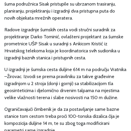
šuma podružnica Sisak pristupile su ubrzanom trasiranju,
planiranju, projektiranju i izgradnji dva pristupna puta do
novih objekata mrežnih operatera.
Radove izgradnje šumskih cesta vodi stručni suradnik za
projektiranje Darko Tominić, ovlašteni projektant za šumske
prometnice UŠP Sisak u suradnji s Ankicom Kristić iz
Hrvatskog telekoma koja je koordinatorica svih sudionika u
izgradnji baznih stanica i pristupnih cesta.
U izgradnji je šumska cesta duljine 614 m na području Vratnika
–Žirovac. Izvodi se prema pravilniku za takve građevine
izgradnjom u 2 stroja (donji i gornji) sa stabilizacijom tla
geosinteticima i djelomično drvenim talpama na mjestima
velike vlažnosti terena i slabe nosivosti na 150 m dužine.
Ograničavajući čimbenik je da za postavljanje same bazne
stanice tom cestom treba proći 100-tonska dizalica čija je
kompozicija duljine 14 m, te su zbog toga modificirani
parametri same izgradnje.